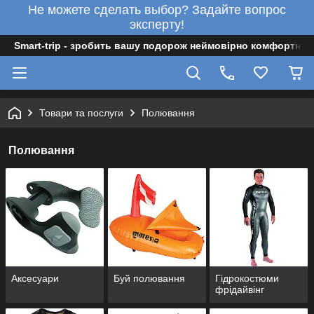
Не можете сделать выбор? Задайте вопрос
эксперту!
Smart-trip - зробить вашу подорож неймовірно комфортною
Товари та послуги
Полювання
Полювання
Аксесуари
Буй полювання
Гiдрокостюми
фрiдайвiнг