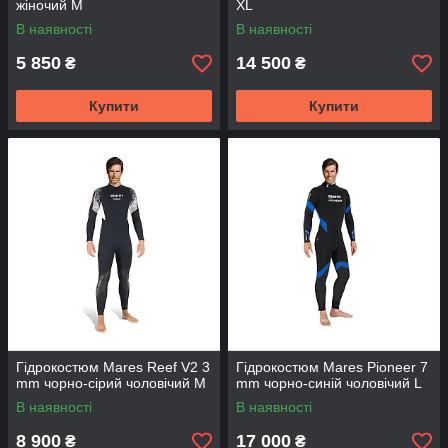
жіночий M
XL
В наявності
В наявності
5 850
14 500
₴
₴
Купити
Купити
Гідрокостюм Mares Reef V2 3
Гідрокостюм Mares Pioneer 7
mm чорно-сірий чоловічий M
mm чорно-синій чоловічий L
В наявності
В наявності
8 900
17 000
₴
₴