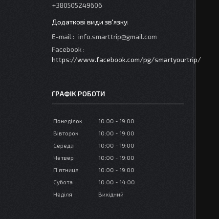
+380505249606
E-mail
info.smarttrip@gmail.com
Facebook
https://www.facebook.com/pg/smartyourtrip/
ГРАФІК РОБОТИ
Понеділок
10:00
19:00
Вівторок
10:00
19:00
Середа
10:00
19:00
Четвер
10:00
19:00
Пʼятниця
10:00
19:00
Субота
10:00
14:00
Неділя
Вихідний