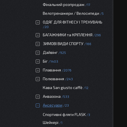
Фінальний розпродаж
17
Велотренажери / Велосипеди
5
ОДЯГ ДЛЯ ФІТНЕСУ І ТРЕНУВАНЬ
20
БАГАЖНИКИ та КРІПЛЕННЯ
296
ЗИМОВІ ВИДИ СПОРТУ
166
Дайвінг
925
Біг
1403
Плавання
2076
Полювання
243
Кава San giusto caffè
12
Аквазона
533
Аксесуари
23
Спортивні фляги FLASK
3
Шейкері
1