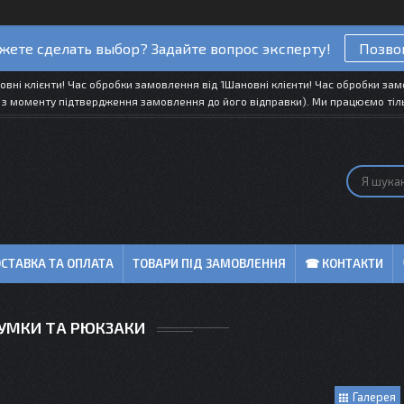
жете сделать выбор? Задайте вопрос эксперту!
Позво
вні клієнти! Час обробки замовлення від 1Шановні клієнти! Час обробки замо
 з моменту підтвердження замовлення до його відправки). Ми працюємо тіль
СТАВКА ТА ОПЛАТА
ТОВАРИ ПІД ЗАМОВЛЕННЯ
☎ КОНТАКТИ
УМКИ ТА РЮКЗАКИ
Галерея