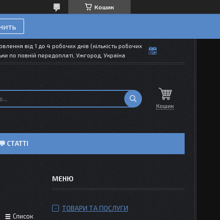
Кошик
нить
влення від 1 до 4 робочих днів (кількість робочих
ки по повній передоплаті, Ужгород, Україна
Кошик
💬 СТАТТІ
ТОВАРИ ТА ПОСЛУГИ
Список