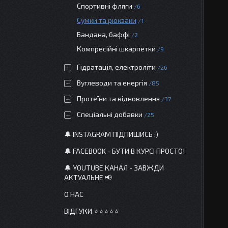
Спортивні фляги
6
Сумки та рюкзаки
1
Бандана, баффі
2
Компресійні шкарпетки
9
Гідратація, електроліти
26
Вуглеводи та енергія
85
Протеїни та відновлення
37
Спеціальні добавки
25
🔔 INSTAGRAM ПІДПИШИСЬ ;)
🔔 FACEBOOK - БУТИ В КУРСІ ПРОСТО!
🔔 YOUTUBE КАНАЛ - ЗАВЖДИ
АКТУАЛЬНЕ 📢
О НАС
ВІДГУКИ ⭐⭐⭐⭐⭐