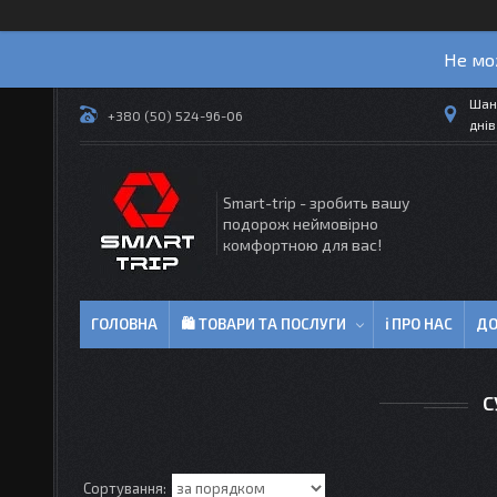
Не мо
Шано
+380 (50) 524-96-06
днів
Smart-trip - зробить вашу
подорож неймовірно
комфортною для вас!
ГОЛОВНА
🛍 ТОВАРИ ТА ПОСЛУГИ
ℹ ПРО НАС
ДО
С