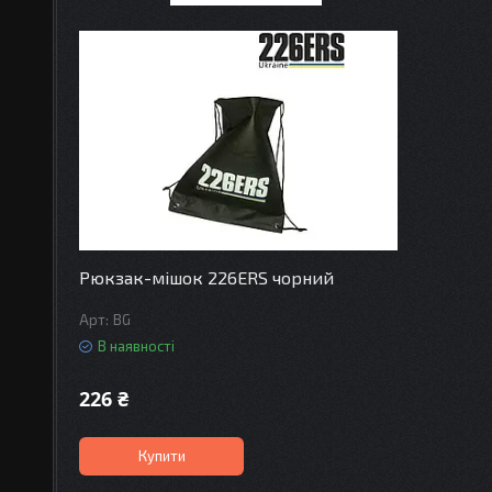
Рюкзак-мішок 226ERS чорний
BG
В наявності
226 ₴
Купити