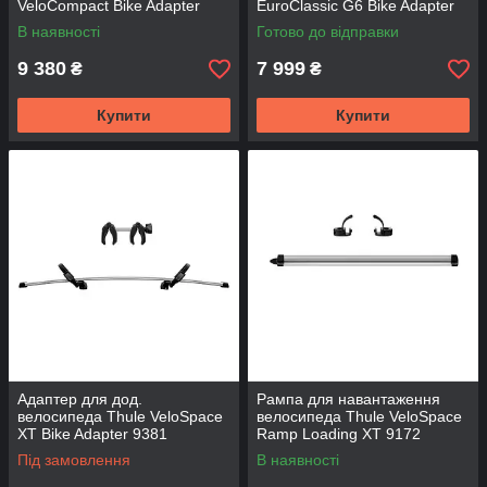
VeloCompact Bike Adapter
EuroClassic G6 Bike Adapter
926-1
928-1
В наявності
Готово до відправки
9 380
7 999
₴
₴
Купити
Купити
Адаптер для дод.
Рампа для навантаження
велосипеда Thule VeloSpace
велосипеда Thule VeloSpace
XT Bike Adapter 9381
Ramp Loading XT 9172
Під замовлення
В наявності