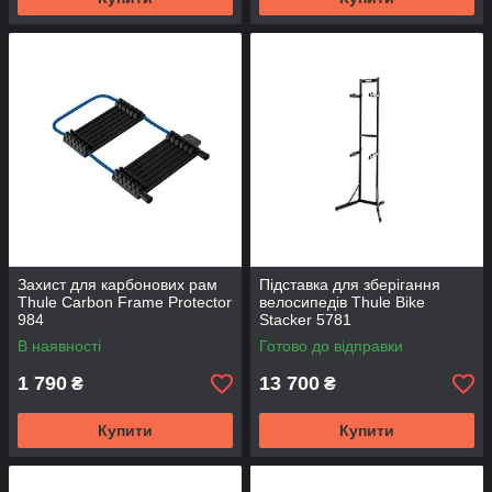
Захист для карбонових рам
Підставка для зберігання
Thule Carbon Frame Protector
велосипедів Thule Bike
984
Stacker 5781
В наявності
Готово до відправки
1 790
13 700
₴
₴
Купити
Купити