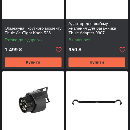
Адаптер для роз'єму
Обмежувач крутного моменту
живлення для багажника
Thule AcuTight Knob 528
Thule Adapter 9907
Готово до відправки
В наявності
1 499
950
₴
₴
Купити
Купити