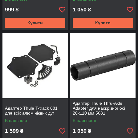
999
1 050
₴
₴
Купити
Купити
Адаптер Thule Thru-Axle
Адаптер Thule T-track 881
Adapter для наскрізної осі
для всіх алюмінієвих дуг
20x110 мм 5681
В наявності
В наявності
1 599
1 050
₴
₴