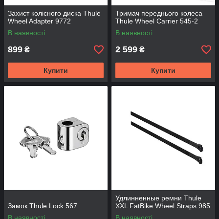
Захист колісного диска Thule
Тримач переднього колеса
Wheel Adapter 9772
Thule Wheel Carrier 545-2
В наявності
В наявності
899
2 599
₴
₴
Купити
Купити
Удлинненные ремни Thule
Замок Thule Lock 567
XXL FatBike Wheel Straps 985
В наявності
В наявності