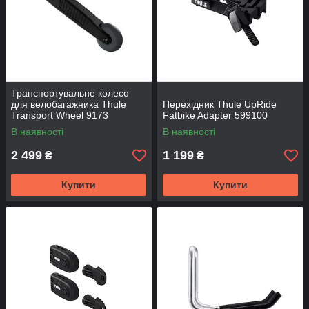
Транспортувальне колесо
для велобагажника Thule
Перехідник Thule UpRide
Transport Wheel 9173
Fatbike Adapter 599100
В наявності
В наявності
2 499
1 199
₴
₴
Купити
Купити