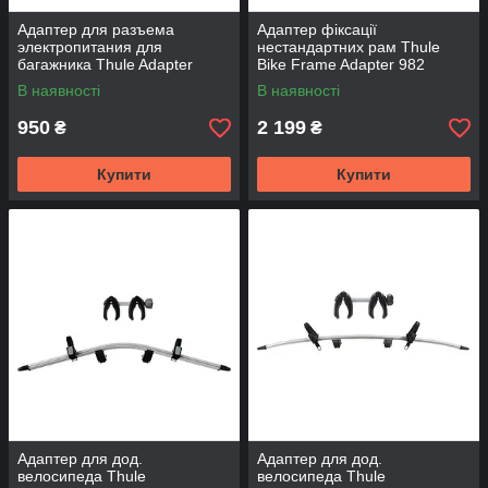
Адаптер для разъема
Адаптер фіксації
электропитания для
нестандартних рам Thule
багажника Thule Adapter
Bike Frame Adapter 982
9906
В наявності
В наявності
950
2 199
₴
₴
Купити
Купити
Адаптер для дод.
Адаптер для дод.
велосипеда Thule
велосипеда Thule