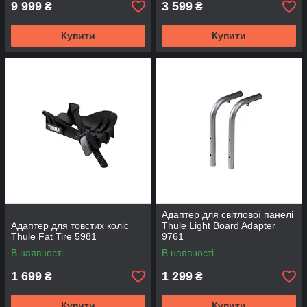
9 999
3 599
₴
₴
Купити
Купити
Адаптер для світлової панелі
Адаптер для товстих коліс
Thule Light Board Adapter
Thule Fat Tire 5981
9761
В наявності
В наявності
1 699
1 299
₴
₴
Купити
Купити