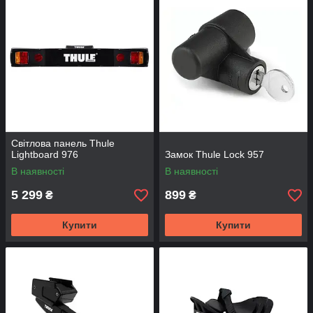
Світлова панель Thule
Lightboard 976
Замок Thule Lock 957
В наявності
В наявності
5 299
899
₴
₴
Купити
Купити