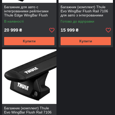
Багажник для авто c
Багажник (комплект) Thule
інтегрованими рейлінгами
Evo WingBar Flush Rail 7106
Thule Edge WingBar Flush
для авто з інтегрованими
Rail Чорний 7206-721XB-KIT
рейлінгами 7106-711X-KIT
В наявності
Готово до відправки
20 999
15 999
₴
₴
Купити
Купити
Багажник (комплект) Thule
Evo WingBar Flush Rail 7106