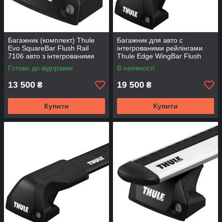
Багажник (комплект) Thule
Багажник для авто c
Evo SquareBar Flush Rail
інтегрованими рейлінгами
7106 авто з інтегрованими
Thule Edge WingBar Flush
рейлінгами 7106-712X-KIT
Rail 7206-721X-KIT
Готово до відправки
В наявності
13 500
19 500
₴
₴
Купити
Купити