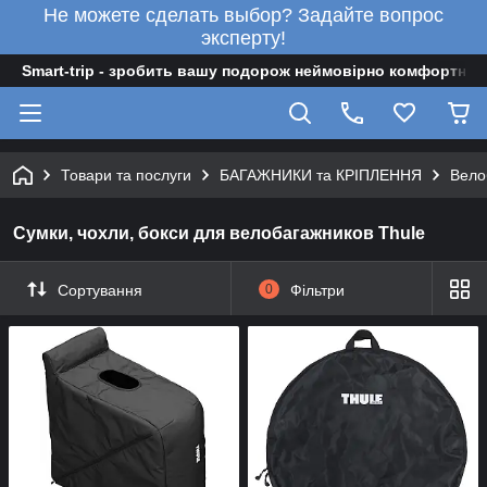
Не можете сделать выбор? Задайте вопрос
эксперту!
Smart-trip - зробить вашу подорож неймовірно комфортною
Товари та послуги
БАГАЖНИКИ та КРІПЛЕННЯ
Вело
Сумки, чохли, бокси для велобагажников Thule
Сортування
0
Фільтри