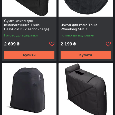
Сумка-чехол для
велобагажника Thule
Чохол для коліс Thule
EasyFold 3 (2 велосипеда)
Wheelbag 563 XL
944600
Готово до відправки
Готово до відправки
2 699
2 199
₴
₴
Купити
Купити