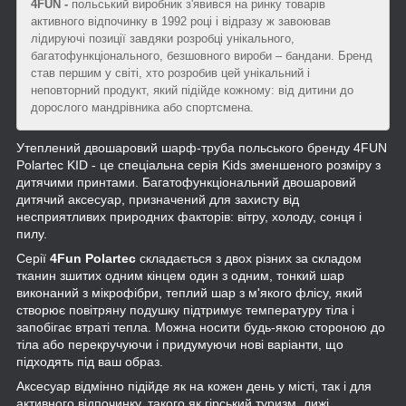
4FUN -
польський виробник з'явився на ринку товарів
активного відпочинку в 1992 році і відразу ж завоював
лідируючі позиції завдяки розробці унікального,
багатофункціонального, безшовного вироби – бандани. Бренд
став першим у світі, хто розробив цей унікальний і
неповторний продукт, який підійде кожному: від дитини до
дорослого мандрівника або спортсмена.
Утеплений двошаровий шарф-труба польського бренду 4FUN
Polartec KID - це спеціальна серія Kids зменшеного розміру з
дитячими принтами. Багатофункціональний двошаровий
дитячий аксесуар, призначений для захисту від
несприятливих природних факторів: вітру, холоду, сонця і
пилу.
Серії
4Fun Polartec
складається з двох різних за складом
тканин зшитих одним кінцем один з одним, тонкий шар
виконаний з мікрофібри, теплий шар з м'якого флісу, який
створює повітряну подушку підтримує температуру тіла і
запобігає втраті тепла. Можна носити будь-якою стороною до
тіла або перекручуючи і придумуючи нові варіанти, що
підходять під ваш образ.
Аксесуар відмінно підійде як на кожен день у місті, так і для
активного відпочинку, такого як гірський туризм, лижі,