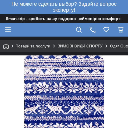
Не можете сделать выбор? Задайте вопрос
эксперту!
Smart-trip - зробить вашу подорож неймовірно комфортною
Товари та послуги
ЗИМОВІ ВИДИ СПОРТУ
Одяг Out