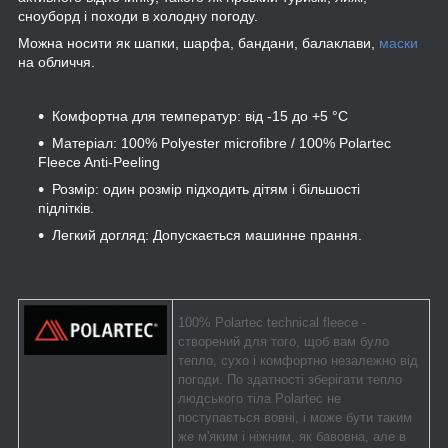
сноуборд і походи в холодну погоду.
Можна носити як шапки, шарфа, бандани, балаклави,
маски
на обличчя.
Комфортна для температур: від -15 до +5 °C
Матеріал: 100% Polyester microfibre / 100% Polartec
Fleece Anti-Peeling
Розмір: один розмір підходить дітям і більшості
підлітків.
Легкий догляд: Допускається машинне прання.
100% Polartec technical fleece -
створений для того, щоб вам було
тепло, сухо і комфортно незалежно від
погоди. По здатності зберігати тепло
людського тіла Polartec не
поступається вовні, і може бути таким
же м'яким і ніжним, як бавовна, але в