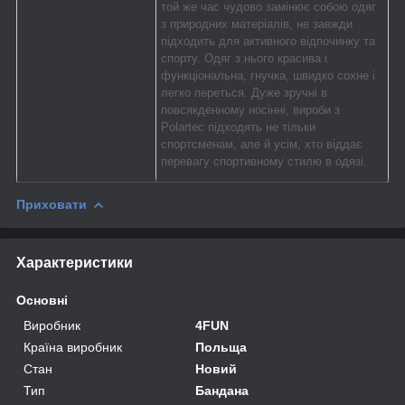
той же час чудово замінює собою одяг
з природних матеріалів, не завжди
підходить для активного відпочинку та
спорту. Одяг з нього красива і
функціональна, гнучка, швидко сохне і
легко переться. Дуже зручні в
повсякденному носінні, вироби з
Polartec підходять не тільки
спортсменам, але й усім, хто віддає
перевагу спортивному стилю в одязі.
Приховати
Характеристики
Основні
Виробник
4FUN
Країна виробник
Польща
Стан
Новий
Тип
Бандана