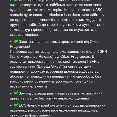
використовують одні з найбільш високотехнологічних
сучасних матеріалів - матеріал Кевлар + пластик-АБС
володіє дуже високою міцністю і легкістю, має стійкість
до органічних розчинників, володіє високим модулем
пружності, стійкий до корозії, під впливом дуже низьких
температур (кріогенних) не тільки не псується, але і
стає ще міцніше.
Запатентована система ароматизації від Oikos
Fragrances!
Природна ароматизація шолома завдяки технології SFR
(Solid Fragrance Release) від Oikos Fragrances. В
результаті використання унікальної технології SFR c
застосуванням "Baretta Oikos" (гігієнічні вставки)
поширення аромату всередині шолома відбувається
абсолютно природним і неінвазивним способом, без
використання розчинників або інших потенційно
агресивних елементів.
Зручна система вентиляції забезпечує постійний
приплив повітря без ризику переохолодження.
ECO-friendly paint system - при всіх дизайнерських
рішеннях, використовується екологічно нешкідлива
технологія фарбування.