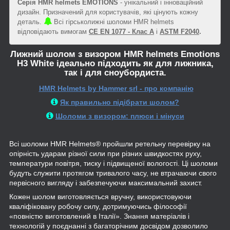
Серія HMR helmets EMOTIONS
- унікальний і інноваційний
дизайн. Призначений для користувачів, які цінують кожну
деталь.
Всі гірськолижні шоломи HMR helmets
відповідають вимогам
CE EN 1077 - Клас A
і
ASTM F2040
.
Лижний шолом з визором
HMR helmets Emotions
H3 White
ідеально підходить як для лижника,
так і для сноубордиста.
HMR Helmets by Hammer srl - про компанію
Як правильно підібрати шолом?
Шоломи з визором: плюси і мінуси
Всі шоломи HMR Helmets®
пройшли ретельну перевірку на
опірність ударам різної сили при різних швидкостях руху,
температури повітря, тиску і підвищеної вологості. Ці шоломи
будуть служити протягом тривалого часу, не втрачаючи свого
первісного вигляду і забезпечуючи максимальний захист.
Кожен шолом виготовляється вручну, використовуючи
кваліфіковану робочу силу, дотримуючись філософії
«
повністю
виготовлений
в Італії
». Знання матеріалів і
технологій у поєднанні з багаторічним досвідом дозволило