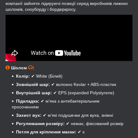
компанії зайняти лідируючі позиції серед виробників лижних
шоломів, сноуборду і бордеркросу.
Шолом
:
Колір:
✔ White (Білий)
Зовнішній шар:
✔ волокно Kevlar + ABS-пластик
Внутрішній шар:
✔ EPS (expanded Polystyrene)
Підкладка:
✔ м'яка з антибактеріальним
просоченням
Захист вух:
✔ м'які подушечки для вуха, знімні
Регулювання розміру:
✔ немає, фіксований розмір
Петля для кріплення маски:
✔ є