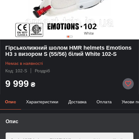
Гірськолижний шолом HMR helmets Emotions
H3 з визором S (55/56) білий White 102-S
Немає в наявності
Код: 102-S
Роздріб
9 999
₴
Опис
Характеристики
Доставка
Оплата
Умови п
Опис