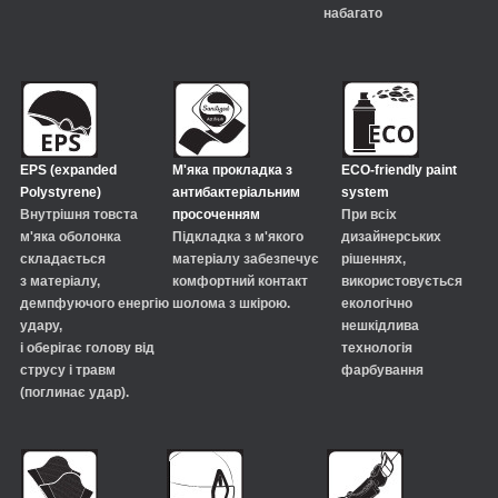
набагато
EPS (expanded
М'яка прокладка з
ECO-friendly paint
Polystyrene)
антибактеріальним
system
Внутрішня товста
просоченням
При всіх
м'яка оболонка
Підкладка з м'якого
дизайнерських
складається
матеріалу забезпечує
рішеннях,
з матеріалу,
комфортний
контакт
використовується
демпфуючого енергію
шолома з шкірою.
екологічно
удару,
нешкідлива
і оберігає голову від
технологія
струсу і травм
фарбування
(поглинає удар).