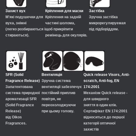
Захист вух
Кріплення для маски
Застібка
М'які подушечки для
Кріплення на задній
Зручна застібка
вуха, знімні
частині шолома,
микрорегулируемая
(легко розбираються і
щоб прикріпити
під підборіддям.
стираються).
ремінець для окулярів.
SFR (Solid
Вентиляція
Quick release Visors, Anti-
Fragrance Release)
Зручна система
scratch,
Anti-fog, EN
Запатентована
вентиляції забезпечує
174:2001
система природної
постійний приплив
Механізм Quick release -
ароматизації SFR
повітря, не
для швидкого
(Solid Fragrance
переохолоджуючи
зняття в один клік.
Release)
при цьому голову.
Сертифікат EN 174:2001
від Oikos
відноситься до першої
Fragrances.
категорії оптичної
захистів