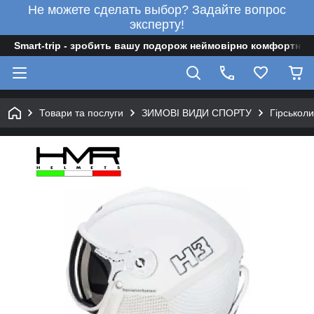
Не можете сделать выбор? Задайте вопрос
эксперту!
Smart-trip - зробить вашу подорож неймовірно комфортною
Товари та послуги
ЗИМОВІ ВИДИ СПОРТУ
Гірськол