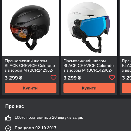
Гірськолижний шолом
Гірськолижний шолом
Гірс
BLACK CREVICE Colorado
BLACK CREVICE Colorado
BLA
з візором M (BCR142962-
з візором M (BCR142962-
з ві
M)
WH-M)
3 299
3 299
3 2
₴
₴
Купити
Купити
Про нас
100% позитивних з 20 відгуків за рік
Працює з 02.10.2017