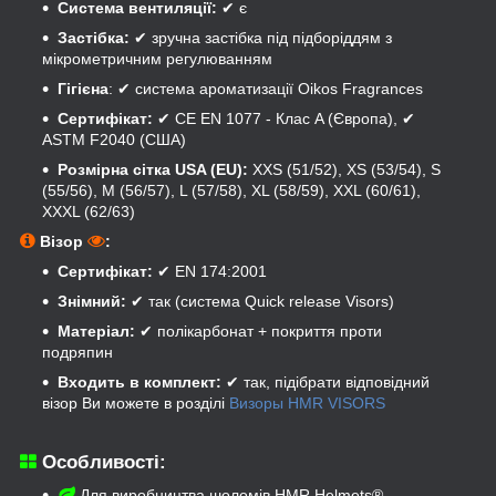
Система вентиляції:
✔ є
Застібка:
✔ зручна застібка під підборіддям з
мікрометричним регулюванням
Гігієна
: ✔ система ароматизації Oikos Fragrances
Сертифікат:
✔ CE EN 1077 - Клас A (Європа), ✔
ASTM F2040 (США)
Розмірна сітка USA (EU):
XXS (51/52), XS (53/54), S
(55/56), M (56/57), L (57/58), XL (58/59), XXL (60/61),
XXXL (62/63)
Візор
:
Сертифікат:
✔ EN 174:2001
Знімний:
✔ так (система Quick release Visors)
Матеріал:
✔ полікарбонат + покриття проти
подряпин
Входить в комплект:
✔ так, підібрати відповідний
візор Ви можете в розділі
Визоры HMR VISORS
Особливості:
Для виробництва шоломів HMR Helmets®