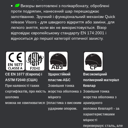
Визоры виготовлені з полікарбонату, оброблені
проти подряпин, нанесений шар перешкоджає
запотіванню. Зручний і функціональний механізм Quick
release Visors - для швидкого відкриття або заміни, для
легкого зняття, коли він не використовується. Візор
відповідає європейському стандарту EN 174:2001 і
відноситься до першої категорії оптичної захисту.
CE EN 1077 (Європа) і
Ударостійкий
Високоміцний
ASTM F2040 (США)
пластик-АБС
полімерний матеріал
При наявності таких
Зовнішня тонка
Кевлар
сертифікатів, про якість
жорстка оболонка з
Зовнішня тонка
шолома
міцного
жорстка оболонка з
можна не хвилюватися :)
пластика з високим
арамідного
ударним опором.
волокна Кевлар® - за
характеристиками
міцності
перевершує сталь, але