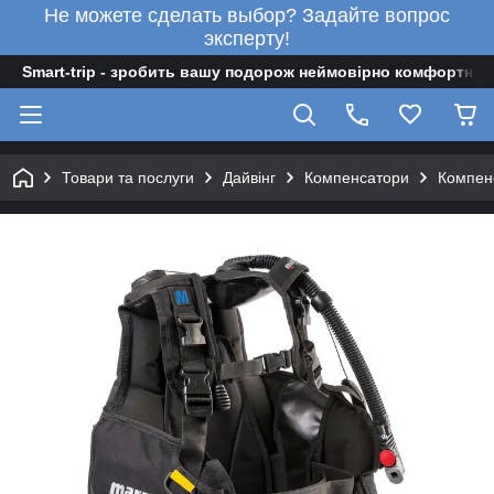
Не можете сделать выбор? Задайте вопрос
эксперту!
Smart-trip - зробить вашу подорож неймовірно комфортною
Товари та послуги
Дайвінг
Компенсатори
Компен