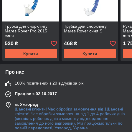
Трубка для снорклінгу
Трубка для снорклінгу
Рука
Mares Rover Pro 2015
Mares Rover синя S
Mare
синя
mm ч
520
468
1 7
₴
₴
Купити
Купити
Про нас
100% позитивних з 20 відгуків за рік
Працює з 02.10.2017
м. Ужгород
Шановні клієнти! Час обробки замовлення від 1Шановні
клієнти! Час обробки замовлення від 1 до 4 робочих днів
(кількість робочих днів з моменту підтвердження
замовлення до його відправки). Ми працюємо тільки по
повній передоплаті, Ужгород, Україна