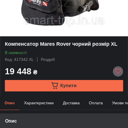
Компенсатор Mares Rover чорний розмір XL
В наявності
Код: 417342.XL
Роздріб
19 448
₴
Купити
Опис
Характеристики
Доставка
Оплата
Умови п
Опис