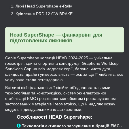
Лижі Head Supershape e-Rally
Кріплення PRD 12 GW BRAKE
Head SuperShape — фанкарвінг для
підготовлених лижників
Серія Supershape колекції HEAD 2024-2025 — унікальна
геометрія, єдина спортивна конструкція Graphene Worldcup
Sandwich Cap на всіх моделях серії, баланс, чиста дуга,
швидкість, драйв і універсальність — ось за що її люблять, ось
чому вона стала легендарною.
Всі лижі цієї флагманської лінійки об'єднані загальними
технологіями та конструкцією, системою електронної
стабілізації EMC і розрізняються обсягом і розташуванням
застосованих матеріалів і геометрією, що й наділяє кожну
модель індивідуальними властивостями.
Особливості HEAD Supershape:
Технологія активного заглушення вібрацій EMC
-