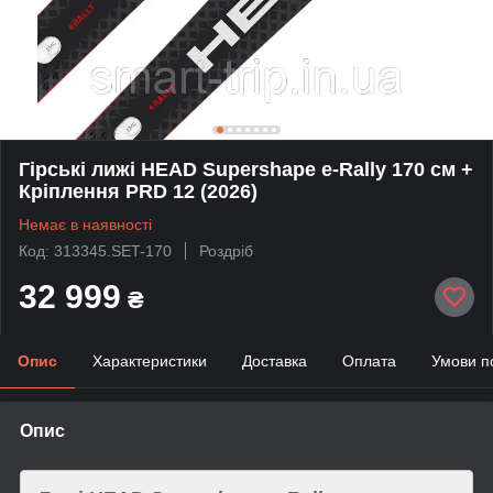
Гірські лижі HEAD Supershape e-Rally 170 см +
Кріплення PRD 12 (2026)
Немає в наявності
Код: 313345.SET-170
Роздріб
32 999
₴
Опис
Характеристики
Доставка
Оплата
Умови п
Опис