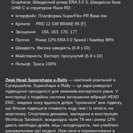
Graphene; Швидкісний рокер ERA 3.0 S, Швидкісна база
UHM C зі структурою Race RD;
Інтерфейс: Платформа SuperFlex PR Base low
Кріпити PRD 12 GW BRAKE 85 [F]
Зрощення 156, 163, 170, 177
Прогин Рокер 12% ERA 3.0 Speed / Камбер 88%
Швидкість: Висока швидкість (6-8 з 10)
Майстерність: Експерт, просунутий (6-8 з 10)
Рельєф: Траса 100%
Лижі
Head Supershape e-Rally
— кам'яний різальний із
Супершейпів. Supershape e-Rally — це карв універсал
підвищеної прохідності для лижників експертного рівня. У
конструкції є подвійна система заглушення вібрацій HEAD
EMC, завдяки чому вдалося добре "прокачати" всю підвіску,
ще більше підвищити плавність ходу лиж і їх чіпкість на
жорсткому. Спортивна динаміка, закладена в конструкцію
Worldcup Sandwich, всюдихідна талія 78 мм і рокер 12%
дають необхідні драйв, міць і всюдихідність, такі улюблені
шанувальники цієї моделі. Лижі легкі в перекантованні в