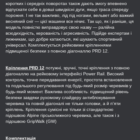
коротких і середніх поворотах також дають змогу впевнено
відпускати себе в довші швидкісні дуги, якщо траса спереду
порожня. І не так важливо, лід під ногами, вельвет або важкий
весняний сніг — цієї машини все нічиє. Так що, як і раніше, ця
модель повністю виправдовує свою назву — ралійна
всюдихідність, керованість і агресивність. Підійде експертам і
лижникам, що добре катаються, які шукають спортивний
універсал. Комплектується рейковими кріпленнями
підвищеної безпеки з повною діагоналлю PRD 12.
Кріплення PRD 12
потужні, зручні, точні кріплення з повною
діагоналлю на рейковому інтерфейсі Power Rail. Високий
контроль, точне передавання енергії, простота встановлення
та подальшого регулювання під будь-який розмір черевиків у
будь-який момент. Важлива особливість: підвищений рівень
безпеки завдяки рухомому слайдеру антиблокування
черевика та повній діагоналі не тільки головки, а й п'яти
кріплень. Кріплення сумісні не тільки зі стандартною
підошвою Alpine гірськолижного черевика, але також і з
підошвою GripWalk (GW)
Комплектація