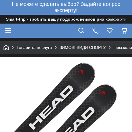
Не можете сделать выбор? Задайте вопрос
эксперту!
Smart-trip - зробить вашу подорож неймовірно комфортною
Товари та послуги
ЗИМОВІ ВИДИ СПОРТУ
Гірськол