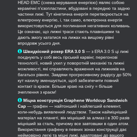
HEAD EMC (схема керування енергією) являє собою
керамічні п'єзопластини, вбудовані в передню та задню
частини лижі. Тут кінетична енергія перетворюється на
електронну енергію, і, так само, електронна енергія
використовується для поглинання негативних коливань.
Це означає, що лижні траси стають плавнішими та
дають змогу кататися на лижах на вищому рівні
впродовж усього дня.
Швидкісний рокер ERA 3.0 S
— з ERA 3.0 S ці лижі
поєднують у собі весь гірський карвінг, перегонові
технології, новий ухил у поворотній механікі та лижні
можливості, які справляють враження на лижників на
багатьох рівнях. Завдяки прогресивному радіусу до 50%
кут нахилу зменшується, щоб забезпечити повний
контакт із краєм. Більше краю на снігу = більше
зчеплення з краєм!
Міцна конструкція Graphene Worldcup Sandwich
Cap
— графен — найтонший і найлегший елемент,
коли-небудь виявлений людством. Також найміцніший
матеріал на планеті, він міцніший за алмаз і в 300 разів
міцніший за сталь, причому все завтовшки в один атом.
Використання графену в певних зонах конструкції дає
неймовірно легкі та міцні лижі, адаптовані до вашого