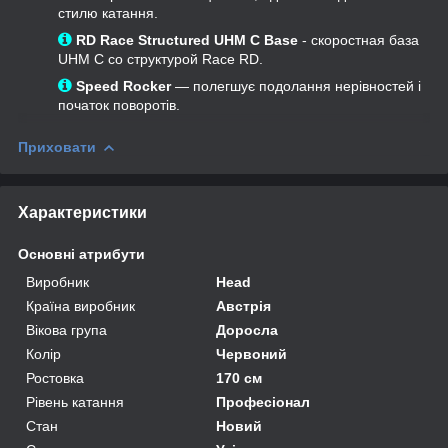
стилю катання.
RD Race Structured UHM C Base
- скоростная база
UHM C со структурой Race RD.
Speed Rocker
— полегшує подолання нерівностей і
початок поворотів.
Приховати
Характеристики
Основні атрибути
Виробник
Head
Країна виробник
Австрія
Вікова група
Доросла
Колір
Червоний
Ростовка
170 см
Рівень катання
Професіонал
Стан
Новий