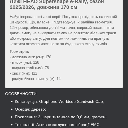
Лижі HEAD Supershape e-Rally, сезон
2025/2026, довжина 170 см
Найуніверсальніші лижі серії. Потужна прохідність на високій
швидкості. Що, власне, і підтверджує їх ралійна геометрія.
12% рокер, збільшена до 78 мм талія, широкий носок і п'ята
дають змогу не знижувати темпу на розбитих ділянках траси
або мокрому снігу. Для невтомних лижників, які прагнуть
кататися якомога частіше та за будь-якого стану схилів.
Геометрія:
- довжина лиж (см): 170
- мисок (мм): 128
- ширина талії (мм): 78
- хвіст (мм): 112
- радіус бічного вирізу (м): 14
ОСОБЕННОСТИ
Конструкція: Graphene Worldcup Sandwich Cap;
Осердя: дерево;
Посилення: 2 шари титанала по 0,6 мм, графен;
Технології: Активне заглушення вібрації EMC,