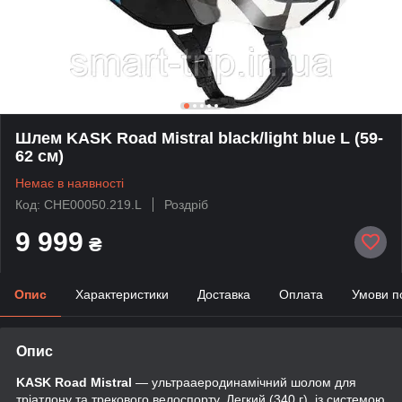
Шлем KASK Road Mistral black/light blue L (59-
62 см)
Немає в наявності
Код: CHE00050.219.L
Роздріб
9 999
₴
Опис
Характеристики
Доставка
Оплата
Умови п
Опис
KASK Road Mistral
— ультрааеродинамічний шолом для
тріатлону та трекового велоспорту. Легкий (340 г), із системою