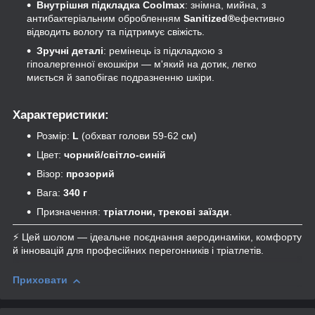
Внутрішня підкладка Coolmax
: знімна, мийна, з
антибактеріальним обробленням
Sanitized®
ефективно
відводить вологу та підтримує свіжість.
Зручні деталі
: ремінець із підкладкою з
гіпоалергенної екошкіри — м'який на дотик, легко
миється й запобігає подразненню шкіри.
Характеристики:
Розмір:
L
(обхват голови 59-62 см)
Цвет:
чорний/світло-синій
Візор:
прозорий
Вага:
340 г
Призначення:
тріатлони, трекові заїзди
.
⚡ Цей шолом — ідеальне поєднання аеродинаміки, комфорту
й інновацій для професійних перегонників і тріатлетів.
Приховати