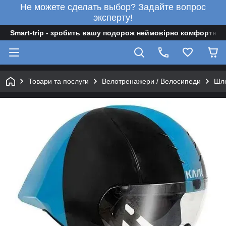
Не можете сделать выбор? Задайте вопрос
эксперту!
Smart-trip - зробить вашу подорож неймовірно комфортною
Товари та послуги
Велотренажери / Велосипеди
Шле