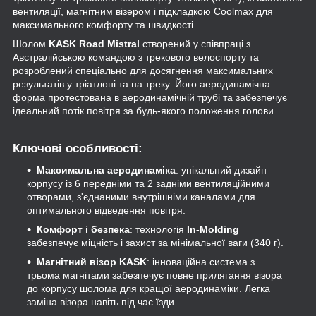
вентиляції, магнітним візером і підкладкою Coolmax для
максимального комфорту та швидкості.
Шолом
KASK Road Mistral
створений у співпраці з
Австралійською командою з трекового велоспорту та
розроблений спеціально для досягнення максимальних
результатів у тріатлоні та на треку. Його аеродинамічна
форма протестована в аеродинамічній трубі та забезпечує
ідеальний потік повітря за будь-якого положення голови.
Ключові особливості:
Максимальна аеродинаміка
: унікальний дизайн
корпусу із 6 передніми та 2 задніми вентиляційними
отворами, з'єднаними внутрішніми каналами для
оптимального відведення повітря.
Комфорт і безпека
: технологія
In-Molding
забезпечує міцність і захист за мінімальної ваги (340 г).
Магнітний візор KASK
: інноваційна система з
трьома магнітами забезпечує повне прилягання візора
до корпусу шолома для кращої аеродинаміки. Легка
заміна візора навіть під час їзди.