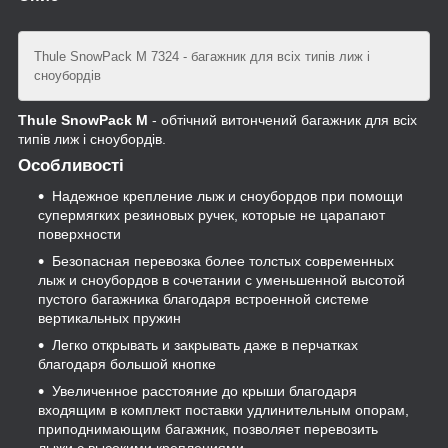
Thule SnowPack M 7324 - багажник для всіх типів лиж і
сноубордів
Thule SnowPack M
- обтічний витончений багажник для всіх
типів лиж і сноубордів.
Особливості
Надежное крепление лыж и сноубордов при помощи
супермягких резиновых ручек, которые не царапают
поверхности
Безопасная перевозка более толстых современных
лыж и сноубордов в сочетании с уменьшенной высотой
пустого багажника благодаря встроенной системе
вертикальных пружин
Легко открывать и закрывать даже в перчатках
благодаря большой кнопке
Увеличенное расстояние до крыши благодаря
входящим в комплект поставки удлинительным опорам,
приподнимающим багажник, позволяет перевозить
лыжи с высокими креплениями