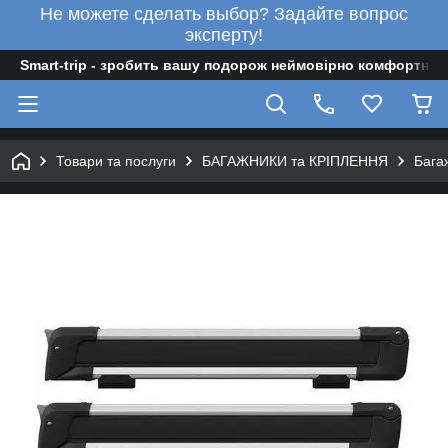
Не можете сделать выбор? Задайте вопрос
эксперту!
Smart-trip - зробить вашу подорож неймовірно комфортною
Товари та послуги
БАГАЖНИКИ та КРІПЛЕННЯ
Бага