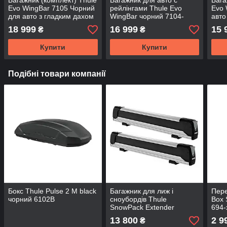
Багажник (комплект) Thule
Багажник для авто c
Бага
Evo WingBar 7105 Чорний
рейлінгами Thule Evo
Evo 
для авто з гладким дахом
WingBar чорний 7104-
авто
7105-711XB-KIT
711XB
7105
18 999
16 999
15 
₴
₴
Купити
Купити
Подібні товари компанії
Бокс Thule Pulse 2 M black
Багажник для лиж і
Пере
чорний 6102B
сноубордів Thule
Box 
SnowPack Extender
694-
Aluminium 7325
13 800
2 9
₴