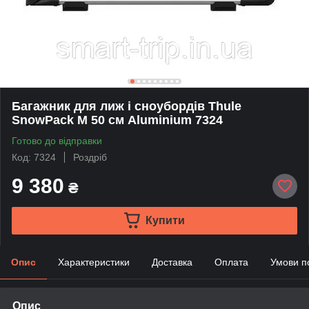
Багажник для лиж і сноубордів Thule
SnowPack M 50 см Aluminium 7324
Готово до відправки
Код: 7324
Роздріб
9 380
₴
Купити
Опис
Характеристики
Доставка
Оплата
Умови п
Опис