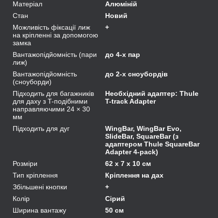
Матеріал
Алюміній
Стан
Новий
Можливість фіксації лиж
+
на кріпленні за допомогою
замка
Вантажопідйомність (пари
до 4-х пар
лиж)
Вантажопідйомність
до 2-х сноубордів
(сноуборди)
Підходить для багажників
Необхідний адаптер: Thule
для даху з T-подібними
T-track Adapter
направляючими 24 × 30
мм
Підходить для дуг
WingBar, WingBar Evo,
SlideBar, SquareBar (з
адаптером Thule SquareBar
Adapter 4-pack)
Розміри
62 x 7 x 10 см
Тип кріплення
Кріплення на дах
Збільшені кнопки
+
Колір
Сірий
Ширина вантажу
50 см