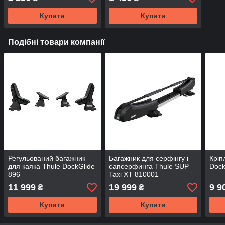
Купити
Купити
Подібні товари компанії
Регульований багажник
Багажник для серфінгу і
Кріп
для каяка Thule DockGlide
сапсерфинга Thule SUP
Dock
896
Taxi XT 810001
11 999
19 999
9 9
₴
₴
Купити
Купити