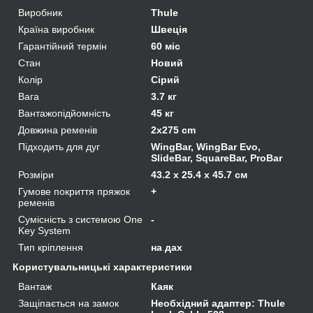
Виробник
Thule
Країна виробник
Швеція
Гарантійний термін
60 міс
Стан
Новий
Колір
Сірий
Вага
3.7 кг
Вантажопідйомність
45 кг
Довжина ременів
2x275 cm
Підходить для дуг
WingBar, WingBar Evo,
SlideBar, SquareBar, ProBar
Розміри
43.2 x 25.4 x 45.7 см
Гумове покриття пряжок
+
ременів
Сумісність з системою One
-
Key System
Тип кріплення
на дах
Користувальницькі характеристики
Вантаж
Каяк
Защіпається на замок
Необхідний адаптер: Thule