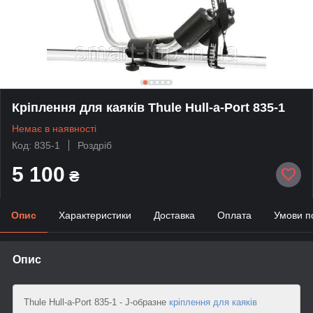
Кріплення для каяків Thule Hull-a-Port 835-1
Немає в наявності
Код: 835-1
Роздріб
5 100
₴
Опис
Характеристики
Доставка
Оплата
Умови п
Опис
Thule Hull-a-Port 835-1 - J-образне
кріплення для каяків