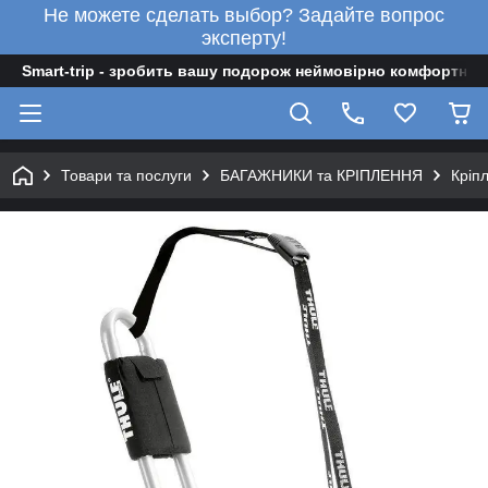
Не можете сделать выбор? Задайте вопрос
эксперту!
Smart-trip - зробить вашу подорож неймовірно комфортною
Товари та послуги
БАГАЖНИКИ та КРІПЛЕННЯ
Кріпл